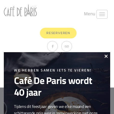
Menu
RESERVEREN
Salade Geitenkaas en
Clo
gedroogde vruchten
this
WE HEBBEN SAMEN IETS TE VIEREN!
Café De Paris wordt
mei 2nd, 2019
0 Comments
mod
Salades / Veggies
,
Veggies
40 jaar
Copyright © 2018 Cafe de Paris. All Rights Reserved.
Cookie policy
Tijdens dit feestjaar geven we elke maand een
webdesign by
conversal
schitterende prijs weg in samenwerking met onze