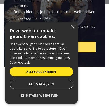
partners.
Ontdek hier hoe je kan deelnemen en welke prijzen
op jou liggen te wachten!
×
En wil je niet alleen winnen, maar ook meebouwen? Ontdek
Deze website maakt
onze openstaande
vacatures
.
gebruik van cookies.
Deze website gebruikt cookies om uw
VIER MEE!
gebruikerservaring te verbeteren. Door
onze website te gebruiken, stemt u in met
alle cookies in overeenstemming met ons
Cookiebeleid.
ALLES ACCEPTEREN
ALLES AFWIJZEN
DETAILS WEERGEVEN
STRIKT NOODZAKELIJK