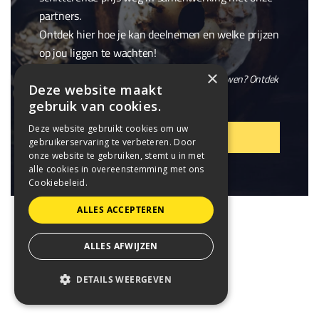
partners.
Ontdek hier hoe je kan deelnemen en welke prijzen
op jou liggen te wachten!
×
En wil je niet alleen winnen, maar ook meebouwen? Ontdek
Deze website maakt
onze openstaande
vacatures
.
gebruik van cookies.
Deze website gebruikt cookies om uw
VIER MEE!
gebruikerservaring te verbeteren. Door
onze website te gebruiken, stemt u in met
alle cookies in overeenstemming met ons
Cookiebeleid.
ALLES ACCEPTEREN
ALLES AFWIJZEN
DETAILS WEERGEVEN
STRIKT NOODZAKELIJK