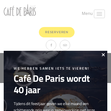
Menu
RESERVEREN
Clo
Copyright © 2018 Cafe de Paris. All Rights Reserved.
Cookie policy
this
WE HEBBEN SAMEN IETS TE VIEREN!
webdesign by
conversal
Café De Paris wordt
mod
40 jaar
Tijdens dit feestjaar geven we elke maand een
schitterende prijs weg in samenwerking met onze