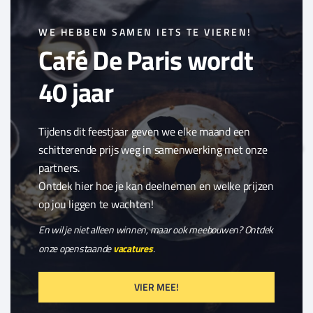
Clo
this
WE HEBBEN SAMEN IETS TE VIEREN!
Café De Paris wordt
mod
40 jaar
Tijdens dit feestjaar geven we elke maand een
schitterende prijs weg in samenwerking met onze
partners.
Ontdek hier hoe je kan deelnemen en welke prijzen
op jou liggen te wachten!
En wil je niet alleen winnen, maar ook meebouwen? Ontdek
onze openstaande
vacatures
.
VIER MEE!