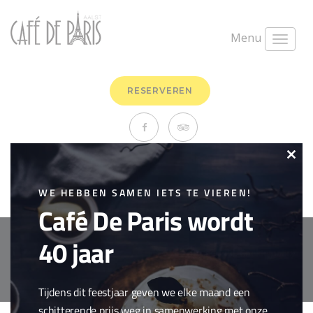
Menu
RESERVEREN
Vispannetje
Clo
juni 9th, 2020
0 Comments
this
WE HEBBEN SAMEN IETS TE VIEREN!
Vis
Café De Paris wordt
mod
40 jaar
Copyright © 2018 Cafe de Paris. All Rights Reserved.
Cookie policy
webdesign by
conversal
Tijdens dit feestjaar geven we elke maand een
schitterende prijs weg in samenwerking met onze