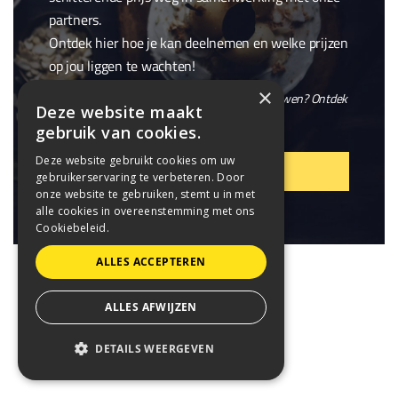
partners.
Ontdek hier hoe je kan deelnemen en welke prijzen
op jou liggen te wachten!
×
En wil je niet alleen winnen, maar ook meebouwen? Ontdek
Deze website maakt
onze openstaande
vacatures
.
gebruik van cookies.
Deze website gebruikt cookies om uw
VIER MEE!
gebruikerservaring te verbeteren. Door
onze website te gebruiken, stemt u in met
alle cookies in overeenstemming met ons
Cookiebeleid.
ALLES ACCEPTEREN
ALLES AFWIJZEN
DETAILS WEERGEVEN
STRIKT NOODZAKELIJK