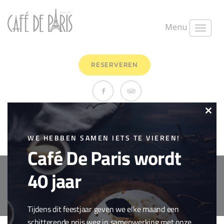
Menu
RESERVEREN
Vers fruitsap citroen
Clo
maart 26th, 2018
0 Comments
this
WE HEBBEN SAMEN IETS TE VIEREN!
Drank
,
Frisdranken & Waters
Café De Paris wordt
mod
40 jaar
Copyright © 2018 Cafe de Paris. All Rights Reserved.
Cookie policy
webdesign by
conversal
Tijdens dit feestjaar geven we elke maand een
schitterende prijs weg in samenwerking met onze