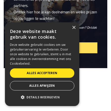
partners.
Ontdek hier hoe je kan deelnemen en welke prijzen
op jou liggen te wachten!
×
En wil je niet alleen winnen, maar ook meebouwen? Ontdek
Deze website maakt
onze openstaande
vacatures
.
gebruik van cookies.
Deze website gebruikt cookies om uw
VIER MEE!
gebruikerservaring te verbeteren. Door
onze website te gebruiken, stemt u in met
alle cookies in overeenstemming met ons
Cookiebeleid.
ALLES ACCEPTEREN
ALLES AFWIJZEN
DETAILS WEERGEVEN
STRIKT NOODZAKELIJK