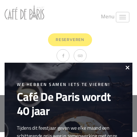
Menu
RESERVEREN
Vanille
Clo
maart 1st, 2018
0 Comments
this
WE HEBBEN SAMEN IETS TE VIEREN!
Zoetigheden
Café De Paris wordt
mod
40 jaar
Copyright © 2018 Cafe de Paris. All Rights Reserved.
Cookie policy
webdesign by
conversal
Tijdens dit feestjaar geven we elke maand een
schitterende prijs weg in samenwerking met onze