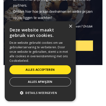
partners.
Ontdek hier hoe je kan deelnemen en welke prijzen
op jou liggen te wachten!
×
En wil je niet alleen winnen, maar ook meebouwen? Ontdek
Deze website maakt
onze openstaande
vacatures
.
gebruik van cookies.
Deze website gebruikt cookies om uw
VIER MEE!
gebruikerservaring te verbeteren. Door
onze website te gebruiken, stemt u in met
alle cookies in overeenstemming met ons
Cookiebeleid.
ALLES ACCEPTEREN
ALLES AFWIJZEN
DETAILS WEERGEVEN
STRIKT NOODZAKELIJK