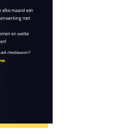
we elke maand een
amenwerking met
nemen en welke
ten!
ar ook meebouwen?
res
.