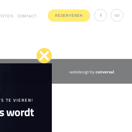
RESERVEREN
FOTO’S
CONTACT.
Close
webdesign by
conversal
this
module
S TE VIEREN!
is wordt