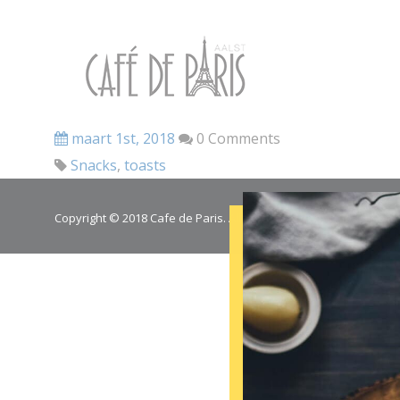
maart 1st, 2018
0 Comments
Snacks
,
toasts
Copyright © 2018 Cafe de Paris. All Rights Reserved.
Cookie poli