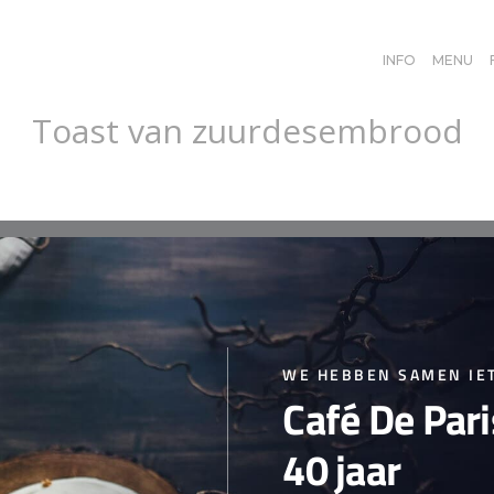
INFO
MENU
Toast van zuurdesembrood
cy
WE HEBBEN SAMEN IET
Café De Par
40 jaar