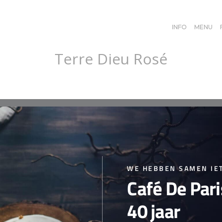
INFO
MENU
Terre Dieu Rosé
cy
WE HEBBEN SAMEN IET
Café De Par
40 jaar