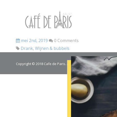
mei 2nd, 2019
0 Comments
Drank
,
Wijnen & bubbels
Copyright © 2018 Cafe de Paris. All Rights Reserved.
Cookie poli