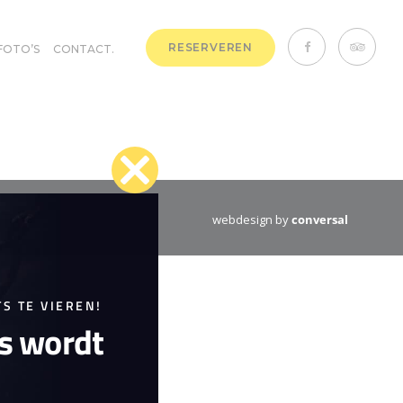
RESERVEREN
FOTO’S
CONTACT.
Close
webdesign by
conversal
this
module
S TE VIEREN!
is wordt