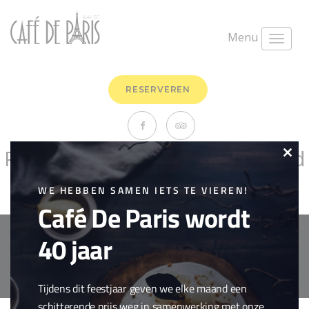
Menu
RESERVEREN
Porto Barros Tawny Wit / Rood
Clo
maart 26th, 2018
0 Comments
this
WE HEBBEN SAMEN IETS TE VIEREN!
Drank
,
Spirits
Café De Paris wordt
mod
40 jaar
Copyright © 2018 Cafe de Paris. All Rights Reserved.
Cookie policy
webdesign by
conversal
Tijdens dit feestjaar geven we elke maand een
schitterende prijs weg in samenwerking met onze