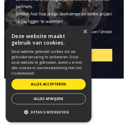
partners.
Ontdek hier hoe je kan deelnemen en welke prijzen
op jou liggen te wachten!
×
En wil je niet alleen winnen, maar ook meebouwen? Ontdek
Deze website maakt
onze openstaande
vacatures
.
gebruik van cookies.
Deze website gebruikt cookies om uw
VIER MEE!
gebruikerservaring te verbeteren. Door
onze website te gebruiken, stemt u in met
alle cookies in overeenstemming met ons
Cookiebeleid.
ALLES ACCEPTEREN
ALLES AFWIJZEN
DETAILS WEERGEVEN
STRIKT NOODZAKELIJK