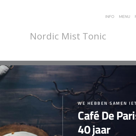
INFO
MENU
Nordic Mist Tonic
cy
WE HEBBEN SAMEN IET
Café De Par
40 jaar