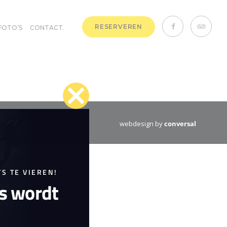
RESERVEREN
FOTO’S
CONTACT.
Close
webdesign by
conversal
this
module
S TE VIEREN!
is wordt