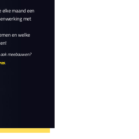
we elke maand een
amenwerking met
nemen en welke
ten!
ar ook meebouwen?
res
.