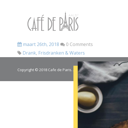
maart 26th, 2018
0 Comments
Drank
,
Frisdranken & Waters
Copyright © 2018 Cafe de Paris. All Rights Reserved.
Cookie poli