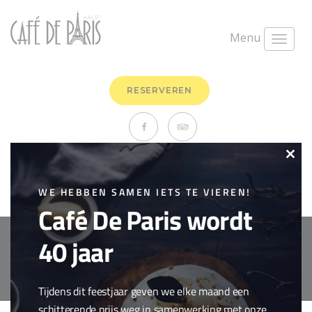
Menu
RESERVEREN
Lindemans Red
Clo
maart 26th, 2018
0 Comments
this
WE HEBBEN SAMEN IETS TE VIEREN!
Drank
,
Gin & tonic
Café De Paris wordt
mod
40 jaar
Copyright © 2018 Cafe de Paris. All Rights Reserved.
Cookie policy
webdesign by
conversal
Tijdens dit feestjaar geven we elke maand een
schitterende prijs weg in samenwerking met onze