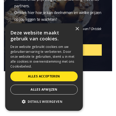
partners.
Ontdek hier hoe je kan deelnemen en welke prijzen
op jou liggen te wachten!
×
En wil je niet alleen winnen, maar ook meebouwen? Ontdek
Deze website maakt
onze openstaande
vacatures
.
gebruik van cookies.
Deze website gebruikt cookies om uw
VIER MEE!
gebruikerservaring te verbeteren. Door
onze website te gebruiken, stemt u in met
alle cookies in overeenstemming met ons
Cookiebeleid.
ALLES ACCEPTEREN
ALLES AFWIJZEN
DETAILS WEERGEVEN
STRIKT NOODZAKELIJK