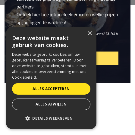
partners.
Ontdek hier hoe je kan deelnemen en welke prijzen
op jou liggen te wachten!
×
En wil je niet alleen winnen, maar ook meebouwen? Ontdek
Deze website maakt
onze openstaande
vacatures
.
gebruik van cookies.
Deze website gebruikt cookies om uw
VIER MEE!
gebruikerservaring te verbeteren. Door
onze website te gebruiken, stemt u in met
alle cookies in overeenstemming met ons
Cookiebeleid.
ALLES ACCEPTEREN
ALLES AFWIJZEN
DETAILS WEERGEVEN
STRIKT NOODZAKELIJK