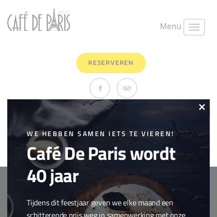
Menu
RESERVEREN
Kippenspiesjes op teppanyaki
Clo
met sesam
this
WE HEBBEN SAMEN IETS TE VIEREN!
Café De Paris wordt
juni 9th, 2020
0 Comments
mod
Fingerfood
,
To share
40 jaar
Copyright © 2018 Cafe de Paris. All Rights Reserved.
Cookie policy
Tijdens dit feestjaar geven we elke maand een
webdesign by
conversal
schitterende prijs weg in samenwerking met onze