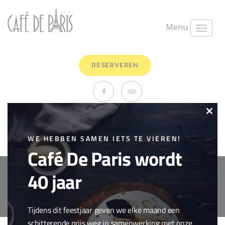
Menu
RESERVEREN
Kabeljauw op vel
Clo
juni 9th, 2020
0 Comments
this
WE HEBBEN SAMEN IETS TE VIEREN!
Vis
Café De Paris wordt
mod
40 jaar
Copyright © 2018 Cafe de Paris. All Rights Reserved.
Cookie policy
webdesign by
conversal
Tijdens dit feestjaar geven we elke maand een
schitterende prijs weg in samenwerking met onze