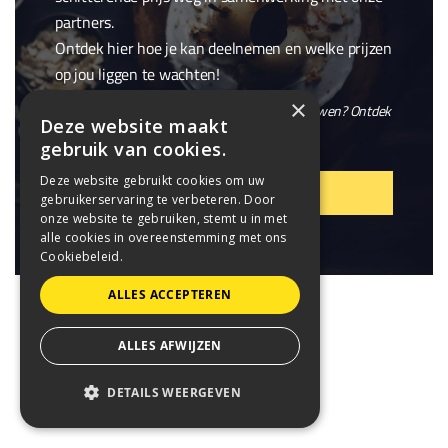
partners.
Ontdek hier hoe je kan deelnemen en welke prijzen
op jou liggen te wachten!
×
En wil je niet alleen winnen, maar ook meebouwen? Ontdek
Deze website maakt
onze openstaande
vacatures
.
gebruik van cookies.
Deze website gebruikt cookies om uw
VIER MEE!
gebruikerservaring te verbeteren. Door
onze website te gebruiken, stemt u in met
alle cookies in overeenstemming met ons
Cookiebeleid.
ALLES ACCEPTEREN
ALLES AFWIJZEN
DETAILS WEERGEVEN
STRIKT NOODZAKELIJK