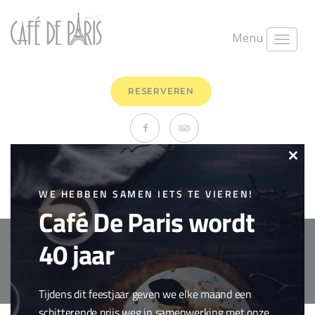
Menu
RESERVEREN
Filet pur
Clo
juni 9th, 2020
0 Comments
this
WE HEBBEN SAMEN IETS TE VIEREN!
Vlees
Café De Paris wordt
mod
40 jaar
Copyright © 2018 Cafe de Paris. All Rights Reserved.
Cookie policy
webdesign by
conversal
Tijdens dit feestjaar geven we elke maand een
schitterende prijs weg in samenwerking met onze