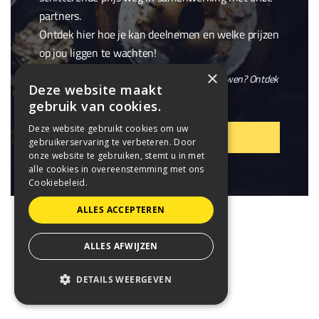
partners.
Ontdek hier hoe je kan deelnemen en welke prijzen
op jou liggen te wachten!
×
En wil je niet alleen winnen, maar ook meebouwen? Ontdek
Deze website maakt
onze openstaande
vacatures
.
gebruik van cookies.
Deze website gebruikt cookies om uw
VIER MEE!
gebruikerservaring te verbeteren. Door
onze website te gebruiken, stemt u in met
alle cookies in overeenstemming met ons
Cookiebeleid.
ALLES ACCEPTEREN
ALLES AFWIJZEN
DETAILS WEERGEVEN
STRIKT NOODZAKELIJK