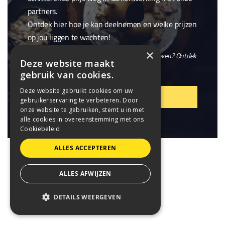
partners.
Ontdek hier hoe je kan deelnemen en welke prijzen
op jou liggen te wachten!
×
En wil je niet alleen winnen, maar ook meebouwen? Ontdek
Deze website maakt
onze openstaande
vacatures
.
gebruik van cookies.
Deze website gebruikt cookies om uw
VIER MEE!
gebruikerservaring te verbeteren. Door
onze website te gebruiken, stemt u in met
alle cookies in overeenstemming met ons
Cookiebeleid.
ALLES ACCEPTEREN
ALLES AFWIJZEN
DETAILS WEERGEVEN
STRIKT NOODZAKELIJK