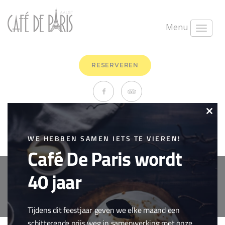
Menu
RESERVEREN
Dame blanche
Clo
mei 2nd, 2019
0 Comments
this
WE HEBBEN SAMEN IETS TE VIEREN!
Dessert
,
Zoetigheden
Café De Paris wordt
mod
40 jaar
Copyright © 2018 Cafe de Paris. All Rights Reserved.
Cookie policy
webdesign by
conversal
Tijdens dit feestjaar geven we elke maand een
schitterende prijs weg in samenwerking met onze