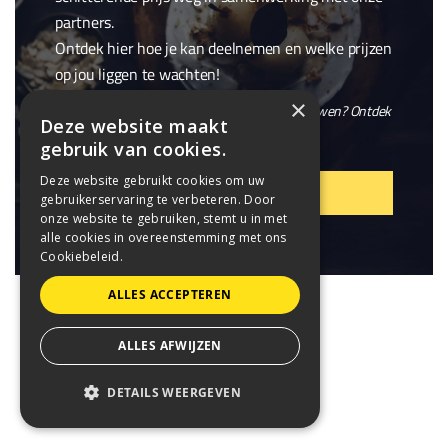
partners.
Ontdek hier hoe je kan deelnemen en welke prijzen
op jou liggen te wachten!
×
En wil je niet alleen winnen, maar ook meebouwen? Ontdek
Deze website maakt
onze openstaande
vacatures
.
gebruik van cookies.
Deze website gebruikt cookies om uw
VIER MEE!
gebruikerservaring te verbeteren. Door
onze website te gebruiken, stemt u in met
alle cookies in overeenstemming met ons
Cookiebeleid.
ALLES ACCEPTEREN
ALLES AFWIJZEN
DETAILS WEERGEVEN
STRIKT NOODZAKELIJK