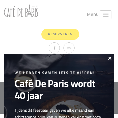
Menu
RESERVEREN
Croque Madame
Clo
maart 1st, 2018
0 Comments
this
WE HEBBEN SAMEN IETS TE VIEREN!
croques
,
Snacks
Café De Paris wordt
mod
40 jaar
Copyright © 2018 Cafe de Paris. All Rights Reserved.
Cookie policy
webdesign by
conversal
Tijdens dit feestjaar geven we elke maand een
schitterende prijs weg in samenwerking met onze