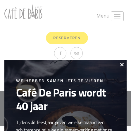
Menu
RESERVEREN
Chimay Tripel
Clo
maart 26th, 2018
0 Comments
this
WE HEBBEN SAMEN IETS TE VIEREN!
Bieren
,
Drank
Café De Paris wordt
mod
40 jaar
Copyright © 2018 Cafe de Paris. All Rights Reserved.
Cookie policy
webdesign by
conversal
Tijdens dit feestjaar geven we elke maand een
schitterende prijs weg in samenwerking met onze