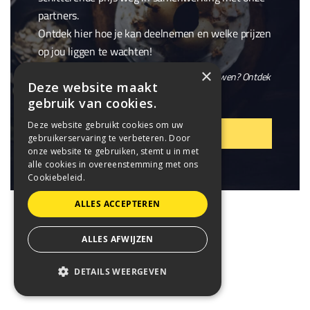
partners.
Ontdek hier hoe je kan deelnemen en welke prijzen
op jou liggen te wachten!
×
En wil je niet alleen winnen, maar ook meebouwen? Ontdek
Deze website maakt
onze openstaande
vacatures
.
gebruik van cookies.
Deze website gebruikt cookies om uw
VIER MEE!
gebruikerservaring te verbeteren. Door
onze website te gebruiken, stemt u in met
alle cookies in overeenstemming met ons
Cookiebeleid.
ALLES ACCEPTEREN
ALLES AFWIJZEN
DETAILS WEERGEVEN
STRIKT NOODZAKELIJK