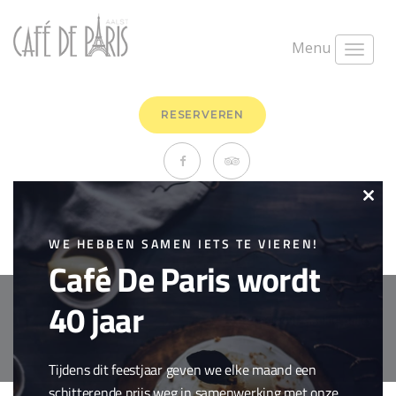
Menu
RESERVEREN
Chilli sin carne (vegan)
Clo
juni 9th, 2020
0 Comments
this
WE HEBBEN SAMEN IETS TE VIEREN!
Veggies
Café De Paris wordt
mod
40 jaar
Copyright © 2018 Cafe de Paris. All Rights Reserved.
Cookie policy
webdesign by
conversal
Tijdens dit feestjaar geven we elke maand een
schitterende prijs weg in samenwerking met onze