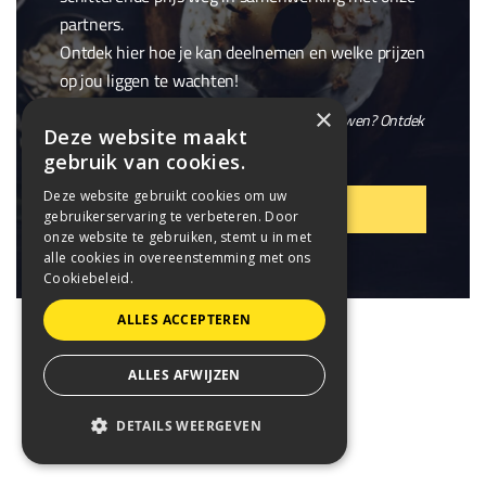
partners.
Ontdek hier hoe je kan deelnemen en welke prijzen
op jou liggen te wachten!
×
En wil je niet alleen winnen, maar ook meebouwen? Ontdek
Deze website maakt
onze openstaande
vacatures
.
gebruik van cookies.
Deze website gebruikt cookies om uw
VIER MEE!
gebruikerservaring te verbeteren. Door
onze website te gebruiken, stemt u in met
alle cookies in overeenstemming met ons
Cookiebeleid.
ALLES ACCEPTEREN
ALLES AFWIJZEN
DETAILS WEERGEVEN
STRIKT NOODZAKELIJK