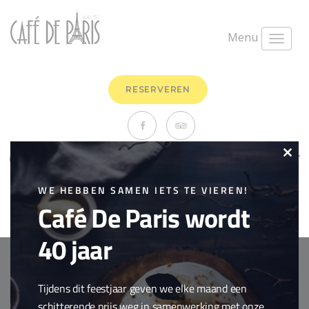
Menu
RESERVEREN
Champagne Jean Josselin Noir
Clo
de Noir
this
WE HEBBEN SAMEN IETS TE VIEREN!
Café De Paris wordt
maart 26th, 2018
0 Comments
mod
Drank
,
Wijnen & bubbels
40 jaar
Copyright © 2018 Cafe de Paris. All Rights Reserved.
Cookie policy
Tijdens dit feestjaar geven we elke maand een
webdesign by
conversal
schitterende prijs weg in samenwerking met onze