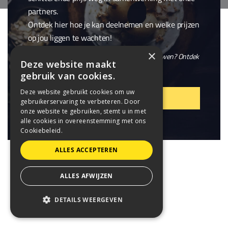
partners.
Ontdek hier hoe je kan deelnemen en welke prijzen
op jou liggen te wachten!
×
En wil je niet alleen winnen, maar ook meebouwen? Ontdek
Deze website maakt
onze openstaande
vacatures
.
gebruik van cookies.
Deze website gebruikt cookies om uw
VIER MEE!
gebruikerservaring te verbeteren. Door
onze website te gebruiken, stemt u in met
alle cookies in overeenstemming met ons
Cookiebeleid.
ALLES ACCEPTEREN
ALLES AFWIJZEN
DETAILS WEERGEVEN
STRIKT NOODZAKELIJK