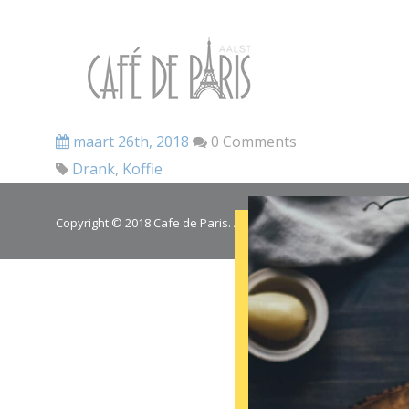
maart 26th, 2018
0 Comments
Drank
,
Koffie
Copyright © 2018 Cafe de Paris. All Rights Reserved.
Cookie poli