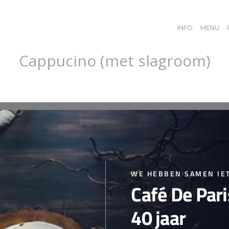
INFO
MENU
Cappucino (met slagroom)
cy
WE HEBBEN SAMEN IET
Café De Par
40 jaar