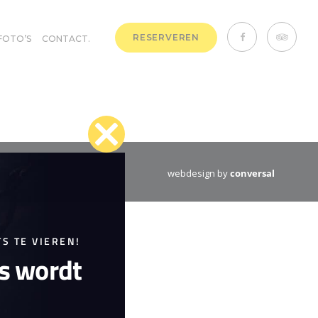
RESERVEREN
FOTO’S
CONTACT.
Close
webdesign by
conversal
this
module
S TE VIEREN!
is wordt