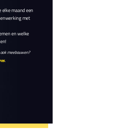
we elke maand een
amenwerking met
nemen en welke
ten!
ar ook meebouwen?
res
.