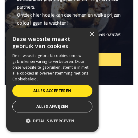
partners.
Ontdek hier hoe je kan deelnemen en welke prijzen
op jou liggen te wachten!
×
En wil je niet alleen winnen, maar ook meebouwen? Ontdek
Deze website maakt
onze openstaande
vacatures
.
gebruik van cookies.
Deze website gebruikt cookies om uw
VIER MEE!
gebruikerservaring te verbeteren. Door
onze website te gebruiken, stemt u in met
alle cookies in overeenstemming met ons
Cookiebeleid.
ALLES ACCEPTEREN
ALLES AFWIJZEN
DETAILS WEERGEVEN
STRIKT NOODZAKELIJK