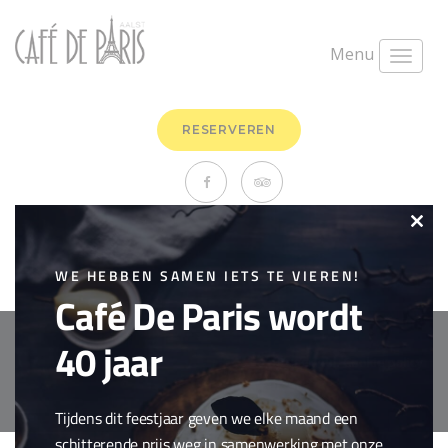
Menu
RESERVEREN
Caffé latté
Clo
maart 26th, 2018
0 Comments
this
WE HEBBEN SAMEN IETS TE VIEREN!
Drank
,
Koffie
Café De Paris wordt
mod
40 jaar
Copyright © 2018 Cafe de Paris. All Rights Reserved.
Cookie policy
webdesign by
conversal
Tijdens dit feestjaar geven we elke maand een
schitterende prijs weg in samenwerking met onze